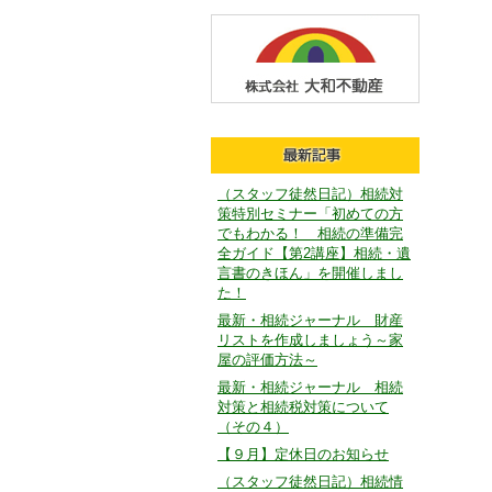
（スタッフ徒然日記）相続対
策特別セミナー「初めての方
でもわかる！ 相続の準備完
全ガイド【第2講座】相続・遺
言書のきほん」を開催しまし
た！
最新・相続ジャーナル 財産
リストを作成しましょう～家
屋の評価方法～
最新・相続ジャーナル 相続
対策と相続税対策について
（その４）
【９月】定休日のお知らせ
（スタッフ徒然日記）相続情