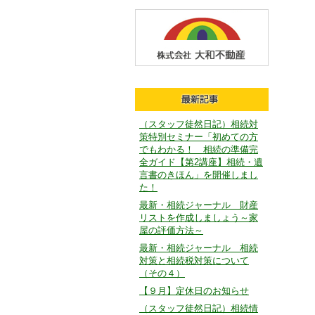
（スタッフ徒然日記）相続対
策特別セミナー「初めての方
でもわかる！ 相続の準備完
全ガイド【第2講座】相続・遺
言書のきほん」を開催しまし
た！
最新・相続ジャーナル 財産
リストを作成しましょう～家
屋の評価方法～
最新・相続ジャーナル 相続
対策と相続税対策について
（その４）
【９月】定休日のお知らせ
（スタッフ徒然日記）相続情