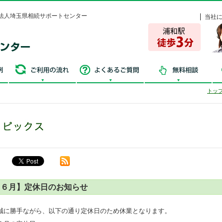
法人埼玉県相続サポートセンター
当社
争続・失敗事例
ご利用の流れ
よくあるご質問
無
トッ
【６月】定休日のお知らせ
誠に勝手ながら、以下の通り定休日のため休業となります。