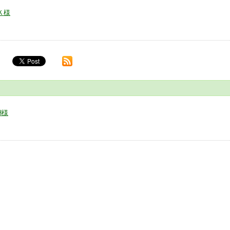
Ｋ様
H様