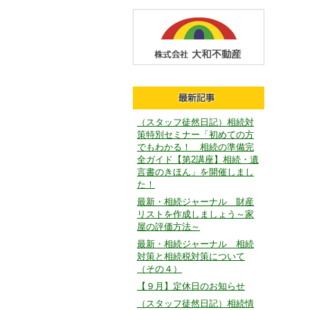
（スタッフ徒然日記）相続対
策特別セミナー「初めての方
でもわかる！ 相続の準備完
全ガイド【第2講座】相続・遺
言書のきほん」を開催しまし
た！
最新・相続ジャーナル 財産
リストを作成しましょう～家
屋の評価方法～
最新・相続ジャーナル 相続
対策と相続税対策について
（その４）
【９月】定休日のお知らせ
（スタッフ徒然日記）相続情