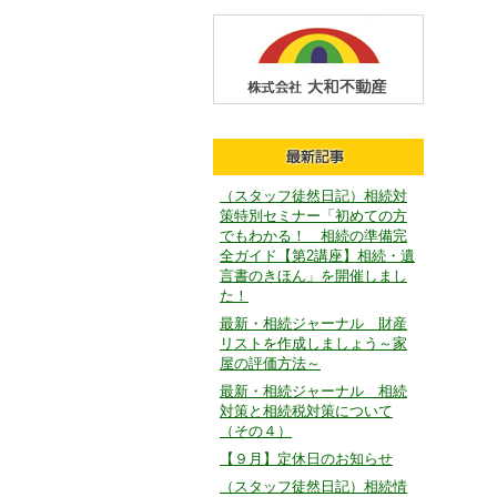
（スタッフ徒然日記）相続対
策特別セミナー「初めての方
でもわかる！ 相続の準備完
全ガイド【第2講座】相続・遺
言書のきほん」を開催しまし
た！
最新・相続ジャーナル 財産
リストを作成しましょう～家
屋の評価方法～
最新・相続ジャーナル 相続
対策と相続税対策について
（その４）
【９月】定休日のお知らせ
（スタッフ徒然日記）相続情