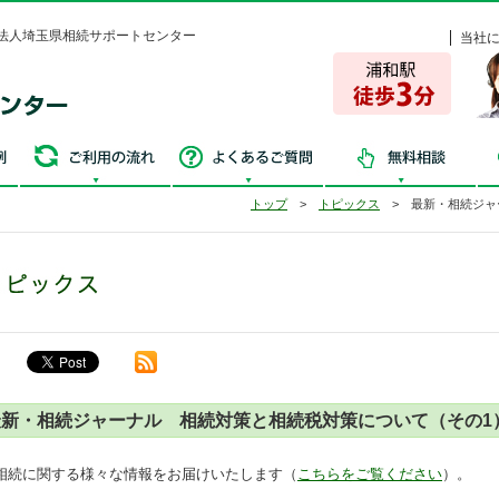
法人埼玉県相続サポートセンター
当社
争続・失敗事例
ご利用の流れ
よくあるご質問
無
トップ
>
トピックス
> 最新・相続ジャ
最新・相続ジャーナル 相続対策と相続税対策について（その1
相続に関する様々な情報をお届けいたします（
こちらをご覧ください
）。