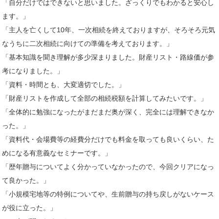
「自分だけではできないと思いました。ざっくりでもわかると安心し
ます。」
「主人を亡くして10年、一次相続を終えておりますが、そろそろ元気
なうちに二次相続に向けての準備を考えております。」
「基本知識を聞き理解が多少深まりました。財産リスト・路線価が参
考になりました。」
「資料・時間とも、大変適切でした。」
「財産リストを作成して全部の相続税額を計算してみたいです。」
「全体的に勉強になったがまだまだ奥が深く、完全には理解できなか
った。」
「資料代・会場費等の経費分だけでも料金を取っても良いくらい、た
めになる有意義なセミナーです。」
「歴年贈与についてよく分かっていなかったので、今回クリアになっ
て良かった。」
「小規模宅地等の特例についてや、生前贈与の持ち戻しがないケース
が役に立った。」